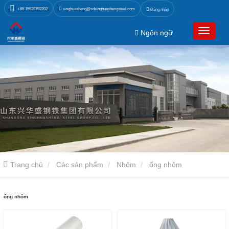
xinghuasheng@sdxinghuashengsteel.com
+86 15628762202
Đăng nhập
Ngôn ngữ
Trang chủ
Các sản phẩm
Nhôm
ống nhôm
ống nhôm