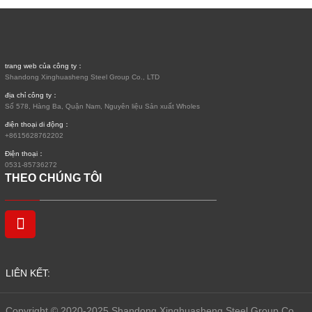
trang web của công ty：
Shandong Xinghuasheng Steel Group Co., LTD
địa chỉ công ty：
Số 578, Hàng Ba, Quận Nam, Nguyên liệu Sản xuất Wholes
điện thoại di động：
+8615628762202
Điện thoại：
0531-85736272
THEO CHÚNG TÔI
LIÊN KẾT:
Copyright © 2020-2025 Shandong Xinghuasheng Steel Group Co.,