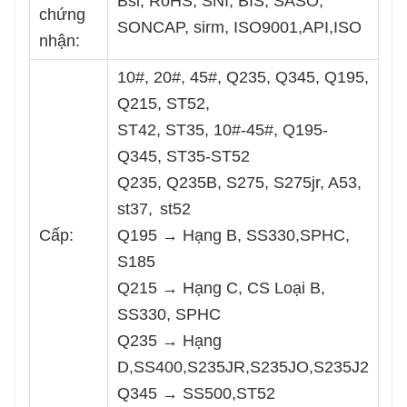
Bsi, RoHS, SNI, BIS, SASO,
chứng
SONCAP, sirm, ISO9001,API,ISO
nhận:
10#, 20#, 45#, Q235, Q345, Q195,
Q215, ST52,
ST42, ST35, 10#-45#, Q195-
Q345, ST35-ST52
Q235, Q235B, S275, S275jr, A53,
st37,
st52
Cấp:
Q195 → Hạng B, SS330,SPHC,
S185
Q215 → Hạng C, CS Loại B,
SS330, SPHC
Q235 → Hạng
D,SS400,S235JR,S235JO,S235J2
Q345 → SS500,ST52