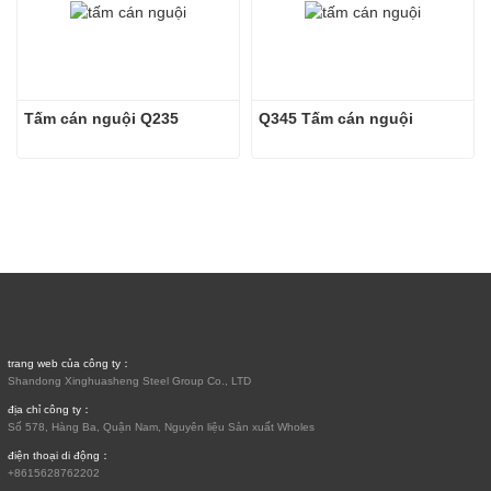
Tấm cán nguội Q235
Q345 Tấm cán nguội
trang web của công ty：
Shandong Xinghuasheng Steel Group Co., LTD
địa chỉ công ty：
Số 578, Hàng Ba, Quận Nam, Nguyên liệu Sản xuất Wholes
điện thoại di động：
+8615628762202