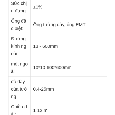
Sức chị
±1%
u đựng:
Ống đặ
Ống tường dày, ống EMT
c biệt:
Đường
kính ng
13 - 600mm
oài:
mét ngo
10*10-600*600mm
ài
độ dày
của tườ
0,4-25mm
ng
Chiều d
1-12 m
ài: