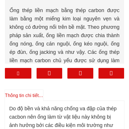
Ống thép liền mạch bằng thép carbon được
làm bằng một miếng kim loại nguyên vẹn và
không có đường nối trên bề mặt. Theo phương
pháp sản xuất, ống liền mạch được chia thành
ống nóng, ống cán nguội, ống kéo nguội, ống
ép đùn, ống jacking và như vậy. Các ống thép
liền mạch carbon chủ yếu được sử dụng làm
ống khoan địa chất dầu khí, ống nứt cho ngành
hóa dầu, ống nồi hơi, ống chịu lực và ống thép
kết cấu có độ chính xác cao cho ô tô, máy kéo
và hàng không.
Thông tin chi tiết sản phẩm
Dung sai:
±1%
Do độ bền và khả năng chống va đập của thép
Ống đặc biệt:
Ống tường dày, Ống EMT
cacbon nên ống làm từ vật liệu này không bị
Đường kính ngoài:
13 - 600 mm
ảnh hưởng bởi các điều kiện môi trường như
mét ngoài:
10*10-600*600mm