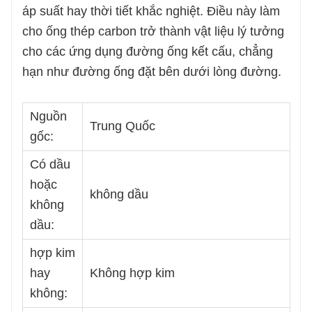
áp suất hay thời tiết khắc nghiệt. Điều này làm
độ dày của tường:
0,4-25mm
cho ống thép carbon trở thành vật liệu lý tưởng
Chiều dài:
1-12m
cho các ứng dụng đường ống kết cấu, chẳng
Hình dạng:
Tròn, Vuông hoặc Chữ nhật
hạn như đường ống đặt bên dưới lòng đường.
Nguồn
Trung Quốc
gốc:
Có dầu
hoặc
không dầu
không
dầu:
hợp kim
hay
Không hợp kim
không: