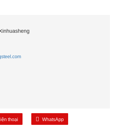
Xinhuasheng
steel.com
iện thoại
WhatsApp