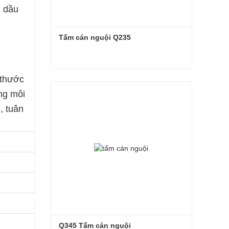
n dầu
Tấm cán nguội Q235
 thước
Tấm cán nguội Q235
ng môi
Liên hệ ngay
, tuân
Q345 Tấm cán nguội