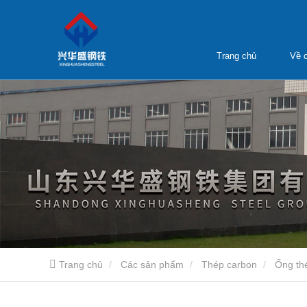
Trang chủ
Về c
Trang chủ
Các sản phẩm
Thép carbon
Ống th