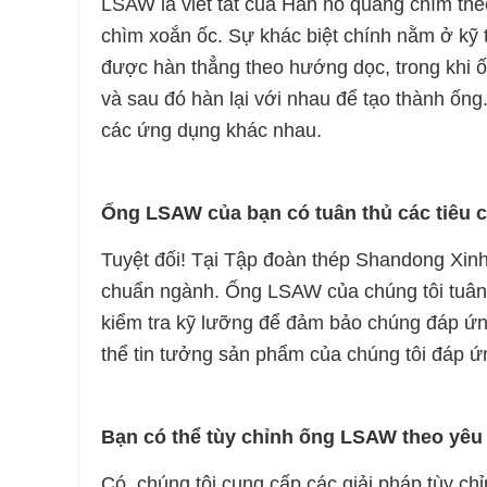
LSAW là viết tắt của Hàn hồ quang chìm the
chìm xoắn ốc. Sự khác biệt chính nằm ở kỹ
được hàn thẳng theo hướng dọc, trong khi
và sau đó hàn lại với nhau để tạo thành ống
các ứng dụng khác nhau.
Ống LSAW của bạn có tuân thủ các tiêu 
Tuyệt đối! Tại Tập đoàn thép Shandong Xinhu
chuẩn ngành. Ống LSAW của chúng tôi tuân t
kiểm tra kỹ lưỡng để đảm bảo chúng đáp ứn
thể tin tưởng sản phẩm của chúng tôi đáp ứ
Bạn có thể tùy chỉnh ống LSAW theo yêu
Có, chúng tôi cung cấp các giải pháp tùy ch