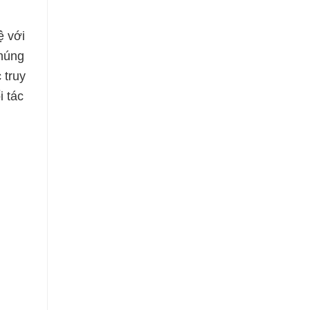
ệ với
Chúng
 truy
i tác