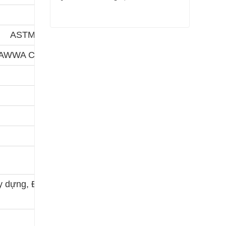
ASTM A252
Q345 Tấm cán nguội
AWWA C200 – 97
Liên hệ ngay
y dựng, Đóng cọc,