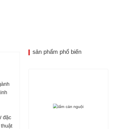
sản phẩm phổ biến
gành
inh
W đặc
 thuật