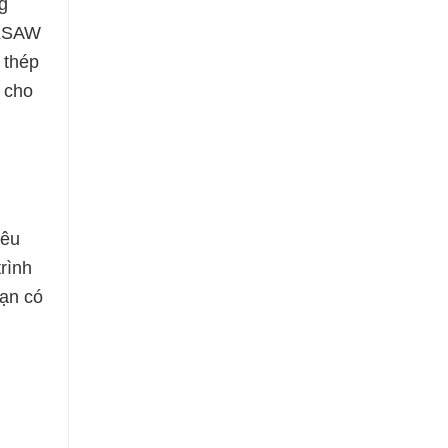
g
 LSAW
 thép
i cho
iêu
rình
Bạn có