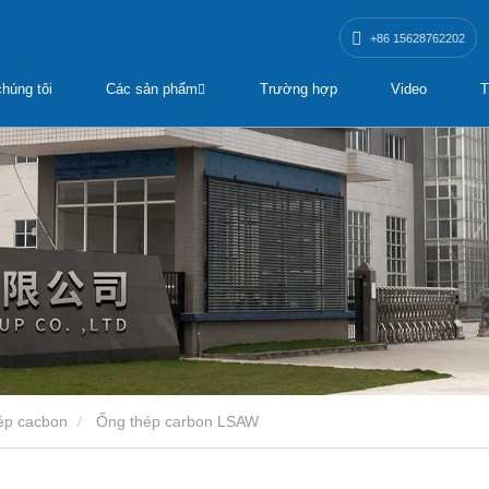
+86 15628762202
húng tôi
Các sản phẩm
Trường hợp
Video
T
ép cacbon
Ống thép carbon LSAW