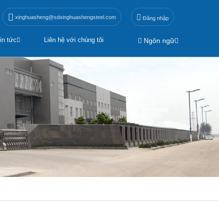
xinghuasheng@sdxinghuashengsteel.com
Đăng nhập
in tức
Liên hệ với chúng tôi
Ngôn ngữ