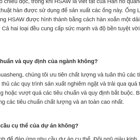
o chiều dọc, trong khi HSAW là viết tắt của Hàn hồ quan
 thuật hàn được sử dụng để sản xuất các ống này. Ống
 ống HSAW được hình thành bằng cách hàn xoắn một dải
. Cả hai loại đều cung cấp sức mạnh và độ bền tuyệt vờ
chuẩn và quy định của ngành không?
asheng, chúng tôi ưu tiên chất lượng và tuân thủ các t
hủ các quy trình sản xuất nghiêm ngặt và trải qua quá t
g hoặc vượt quá các tiêu chuẩn và quy định bắt buộc. 
ng các tiêu chuẩn chất lượng và an toàn cao nhất.
 cầu cụ thể của dự án không?
ỉnh để đáp ứng nhu cầu dự án cụ thể. Đội ngũ giàu kinh