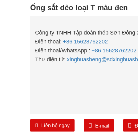
Ống sắt dẻo loại T màu đen
Công ty TNHH Tập đoàn thép Sơn Đông 
Điện thoại:
+86 15628762202
Điện thoại/WhatsApp :
+86 15628762202
Thư điện tử:
xinghuasheng@sdxinghuash
Liên hệ ngay
E-mail
Đ