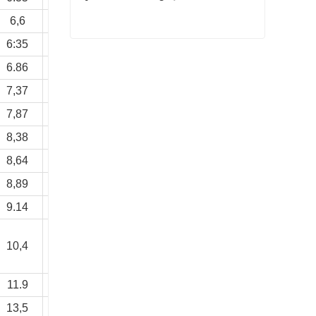
6,6
6,6
6:35
6:35
Q345 Tấm cán nguội
6.86
6.86
Liên hệ ngay
7,37
7,37
7,87
7,87
8,38
8,38
8,64
8,64
8,89
8,89
9.14
9.14
10,4
11.2
11.9
13
13,5
14,7