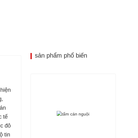
sản phẩm phổ biến
 hiện
g,
 án
c tế
ớc đô
ộ tin