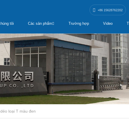
+86 15628762202
húng tôi
Các sản phẩm
Trường hợp
Video
T
 dẻo loại T màu đen