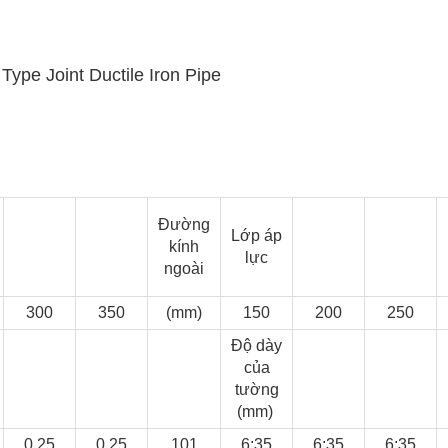
Đường
Lớp áp
kính
lực
ngoài
300
350
(mm)
150
200
250
Độ dày
của
tường
(mm)
0,25
0,25
101
6:35
6:35
6:35