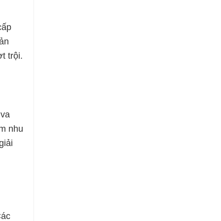
cấp
Sản
 trội.
 va
ảm nhu
giải
Các