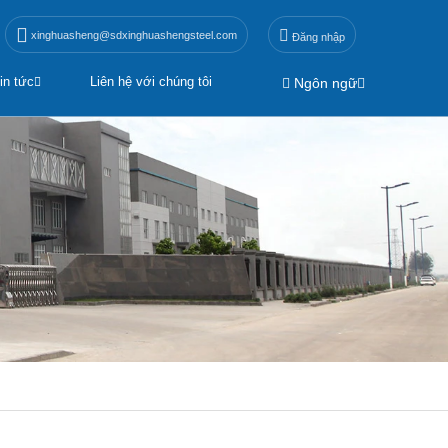
xinghuasheng@sdxinghuashengsteel.com
Đăng nhập
in tức
Liên hệ với chúng tôi
Ngôn ngữ