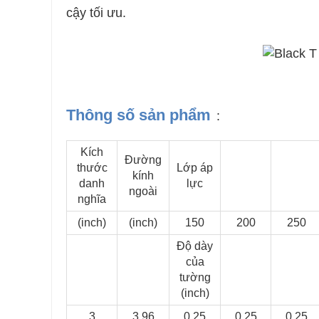
cậy tối ưu.
Thông số sản phẩm
:
Kích
Đường
thước
Lớp áp
kính
danh
lực
ngoài
nghĩa
(inch)
(inch)
150
200
250
Độ dày
của
tường
(inch)
3
3,96
0,25
0,25
0,25