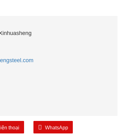
Xinhuasheng
engsteel.com
iện thoại
WhatsApp