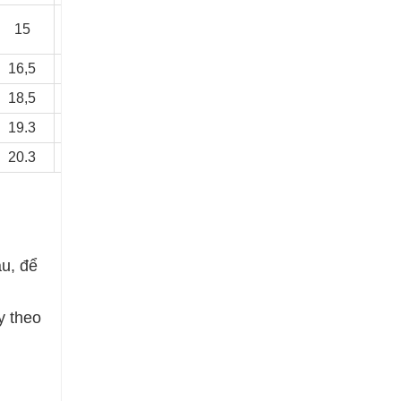
15
16,5
16,5
18.3
18,5
20.6
19.3
21.1
20.3
22.1
u, để
y theo