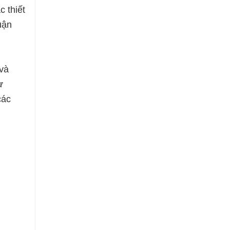
c thiết
uận
 và
ư
các